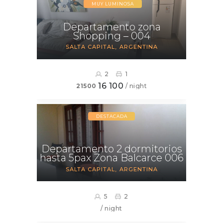
MUY LUMINOSA
Departamento zona
Shopping – 004
SALTA CAPITAL
ARGENTINA
2
1
16 100
21500
/ night
DESTACADA
Departamento 2 dormitorios
hasta 5pax Zona Balcarce 006
SALTA CAPITAL
ARGENTINA
5
2
/ night