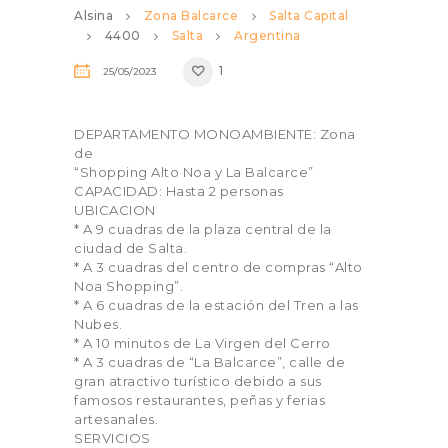
Alsina
Zona Balcarce
Salta Capital
4400
Salta
Argentina
1
25/05/2023
DEPARTAMENTO MONOAMBIENTE: Zona
de
“Shopping Alto Noa y La Balcarce”
CAPACIDAD: Hasta 2 personas
UBICACION
* A 9 cuadras de la plaza central de la
ciudad de Salta.
* A 3 cuadras del centro de compras “Alto
Noa Shopping”.
* A 6 cuadras de la estación del Tren a las
Nubes.
* A 10 minutos de La Virgen del Cerro
* A 3 cuadras de “La Balcarce”, calle de
gran atractivo turístico debido a sus
famosos restaurantes, peñas y ferias
artesanales.
SERVICIOS