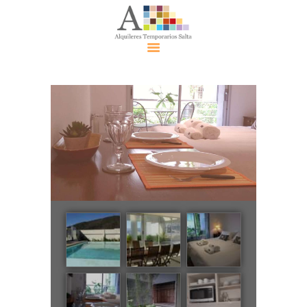
Alquiler
Temporari
o Salta
Alquileres
Contácte
nos
Eventos
Políticas
Política de
Privacidad