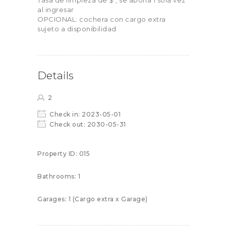
Tasa de limpieza de $ , se abona 1 sola vez
al ingresar
OPCIONAL: cochera con cargo extra
sujeto a disponibilidad
Details
2
Check in:
2023-05-01
Check out:
2030-05-31
Property ID:
015
Bathrooms:
1
Garages:
1 (Cargo extra x Garage)