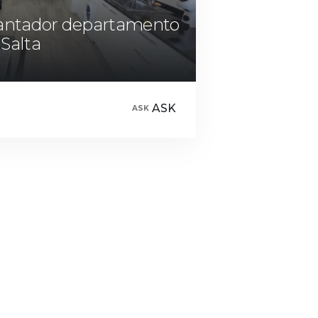
antador departamento
 Salta
ASK
ASK