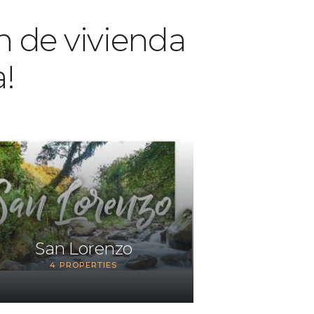
n de vivienda
a!
San Lorenzo
4
PROPERTIES