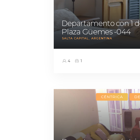
Departamento con 1 d
Plaza Güemes -044
SALTA CAPITAL
ARGENTINA
4
1
CÉNTRICA
D