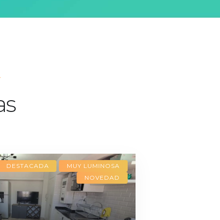
.
as
DESTACADA
MUY LUMINOSA
NOVEDAD