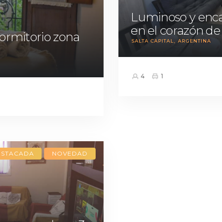
Luminoso y enc
en el corazón de
ormitorio zona
SALTA CAPITAL
ARGENTINA
4
1
ESTACADA
NOVEDAD