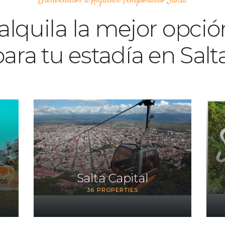
Bienvenidos a Alquiler Temporario Salta!
alquila la mejor opció
ara tu estadía en Salt
Salta Capital
36
PROPERTIES