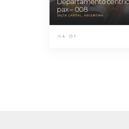
Departamento céntric
pax – 008
SALTA CAPITAL
ARGENTINA
4
1