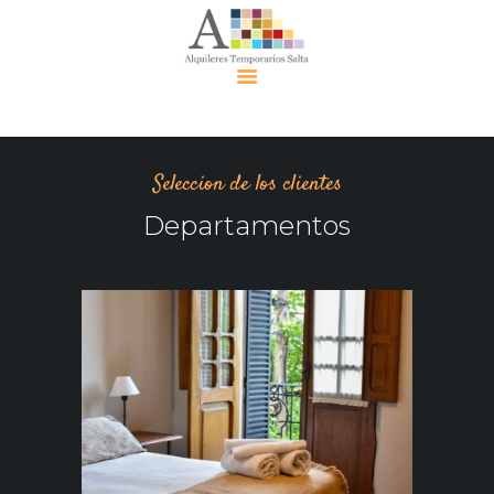
Alquiler
Temporari
Seleccion de los clientes
o Salta
Alquileres
Departamentos
Contácte
nos
Eventos
Políticas
2
Política de
 –
Privacidad