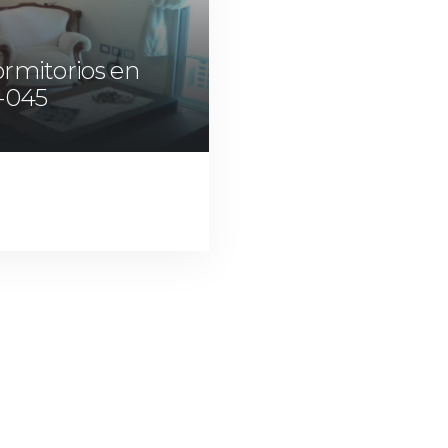
rmitorios en
-045