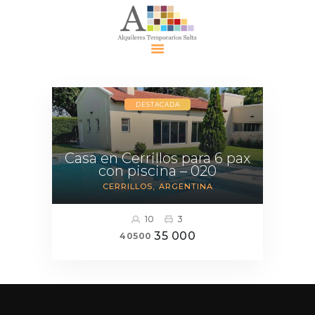
Alquiler
DESTACADA
Temporari
o Salta
Alquileres
Casa en Cerrillos para 6 pax
con piscina – 020
Contácte
CERRILLOS
ARGENTINA
nos
Eventos
10
3
Políticas
35 000
40500
Política de
Privacidad