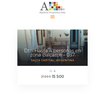
Alquiler
Temporari
o Salta
Dto. Hasta 4 personas en
zona Balcarce – 037
Alquileres
SALTA CAPITAL
ARGENTINA
Contácte
nos
4
Eventos
15 500
21000
Políticas
Política de
Privacidad