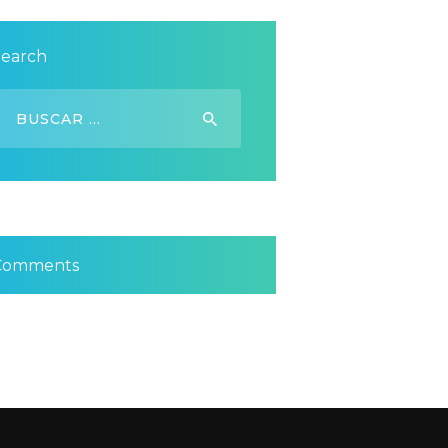
Search
uscar:
Comments