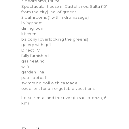
3 bedrooms, 1 suite
Spectacular house in Castellanos, Salta (15′
from the city)1 ha. of greens
3 bathrooms (1 with hidromasage)
livingroom
diningroom
kitchen
balcony (overlooking the greens)
galery with grill
Direct TV
fully furnished
gas heating
wi fi
garden 1 ha.
papi football
swimming poll with cascade
excellent for unforgetable vacations
horse rental and the river (in san lorenzo, 6
km)