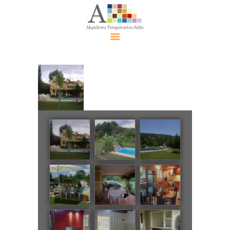
Alquiler
Temporari
o Salta
Alquileres
Contácte
nos
Eventos
Políticas
Política de
Privacidad