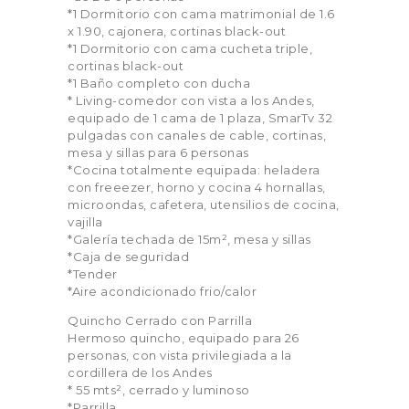
*1 Dormitorio con cama matrimonial de 1.6
x 1.90, cajonera, cortinas black-out
*1 Dormitorio con cama cucheta triple,
cortinas black-out
*1 Baño completo con ducha
* Living-comedor con vista a los Andes,
equipado de 1 cama de 1 plaza, SmarTv 32
pulgadas con canales de cable, cortinas,
mesa y sillas para 6 personas
*Cocina totalmente equipada: heladera
con freeezer, horno y cocina 4 hornallas,
microondas, cafetera, utensilios de cocina,
vajilla
*Galería techada de 15m², mesa y sillas
*Caja de seguridad
*Tender
*Aire acondicionado frio/calor
Quincho Cerrado con Parrilla
Hermoso quincho, equipado para 26
personas, con vista privilegiada a la
cordillera de los Andes
* 55 mts², cerrado y luminoso
*Parrilla