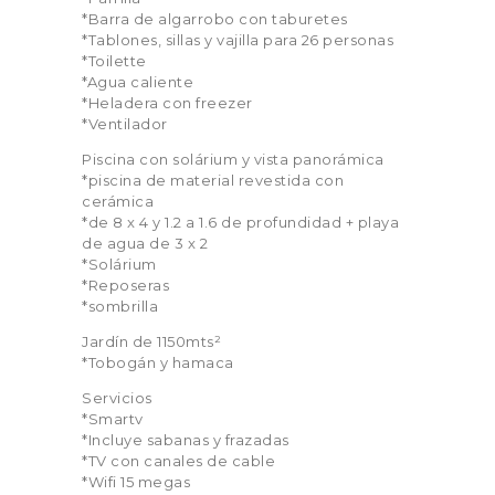
*Barra de algarrobo con taburetes
*Tablones, sillas y vajilla para 26 personas
*Toilette
*Agua caliente
*Heladera con freezer
*Ventilador
Piscina con solárium y vista panorámica
*piscina de material revestida con
cerámica
*de 8 x 4 y 1.2 a 1.6 de profundidad + playa
de agua de 3 x 2
*Solárium
*Reposeras
*sombrilla
Jardín de 1150mts²
*Tobogán y hamaca
Servicios
*Smartv
*Incluye sabanas y frazadas
*TV con canales de cable
*Wifi 15 megas