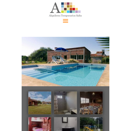
Alquiler
Temporari
o Salta
Alquileres
Contácte
nos
Eventos
Políticas
Política de
Privacidad